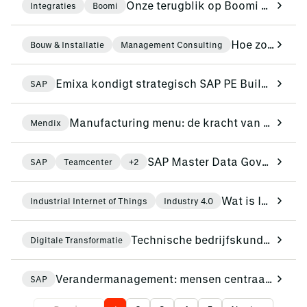
Onze terugblik op Boomi World Tour 2026 in Londen
Integraties
Boomi
Hoe zorg je voor een uniforme werkwijze in een groeiend bouwbedrijf?
Bouw & Installatie
Management Consulting
Emixa kondigt strategisch SAP PE Build‑partnerschap aan
SAP
Manufacturing menu: de kracht van quality management en compliance
Mendix
SAP Master Data Governance: gegevens omzetten in een strategisch bedrijfsmiddel
SAP
Teamcenter
+2
Wat is Industrial Internet of Things (IIoT)?
Industrial Internet of Things
Industry 4.0
Technische bedrijfskunde studenten duiken in de digitale wereld bij Siemens
Digitale Transformatie
Verandermanagement: mensen centraal in SAP S/4HANA‑implementaties
SAP