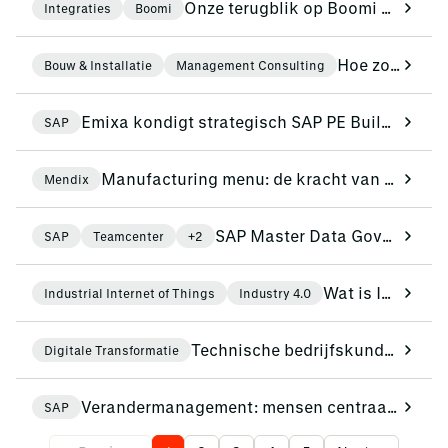
Onze terugblik op Boomi World Tour 2026 in Londen
Integraties
Boomi
Hoe zorg je voor een uniforme werkwijze in een groeiend bouwbedrijf?
Bouw & Installatie
Management Consulting
Emixa kondigt strategisch SAP PE Build‑partnerschap aan
SAP
Manufacturing menu: de kracht van quality management en compliance
Mendix
SAP Master Data Governance: gegevens omzetten in een strategisch bedrijfsmiddel
SAP
Teamcenter
+2
Wat is Industrial Internet of Things (IIoT)?
Industrial Internet of Things
Industry 4.0
Technische bedrijfskunde studenten duiken in de digitale wereld bij Siemens
Digitale Transformatie
Verandermanagement: mensen centraal in SAP S/4HANA‑implementaties
SAP