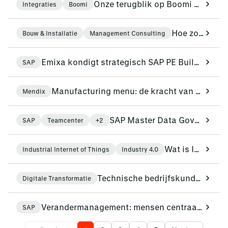
Onze terugblik op Boomi World Tour 2026 in Londen
Integraties
Boomi
Hoe zorg je voor een uniforme werkwijze in een groeiend bouwbedrijf?
Bouw & Installatie
Management Consulting
Emixa kondigt strategisch SAP PE Build‑partnerschap aan
SAP
Manufacturing menu: de kracht van quality management en compliance
Mendix
SAP Master Data Governance: gegevens omzetten in een strategisch bedrijfsmiddel
SAP
Teamcenter
+2
Wat is Industrial Internet of Things (IIoT)?
Industrial Internet of Things
Industry 4.0
Technische bedrijfskunde studenten duiken in de digitale wereld bij Siemens
Digitale Transformatie
Verandermanagement: mensen centraal in SAP S/4HANA‑implementaties
SAP