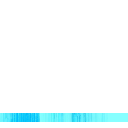
e gaat vaak
ies van
it samen, van
én bron van
e prototype