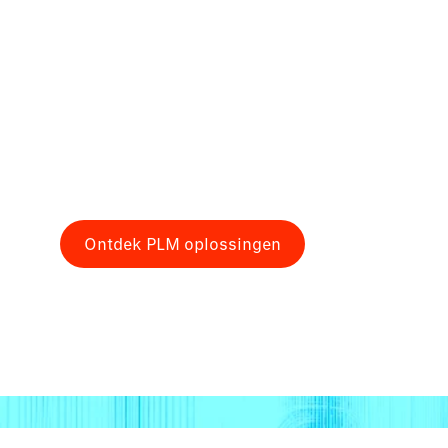
De overdracht tussen ontwerp en producti
mis doordat teams met verschillende vers
dezelfde data werken. Met PLM breng je d
ontwerp tot gebruik, zodat iedereen met é
waarheid werkt en fouten al vóór het eerst
voorkomt.
Ontdek PLM oplossingen