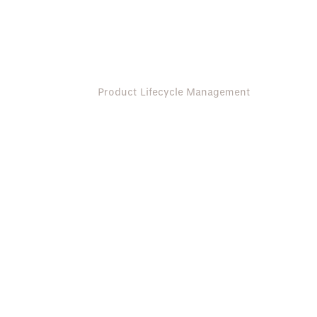
Oplos
Nl Nl
Product Lifecycle Management
PLM-software
ontwerp, prod
en
levenscyclus
r